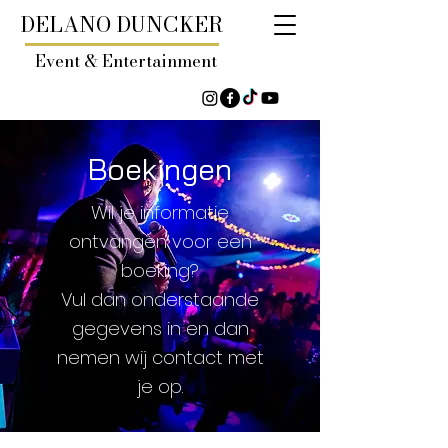
DELANO DUNCKER
Event & Entertainment
Boekingen
Wil je informatie
ontvangen voor een
boeking?
Vul dan onderstaande
gegevens in en dan
nemen wij contact met
je op.