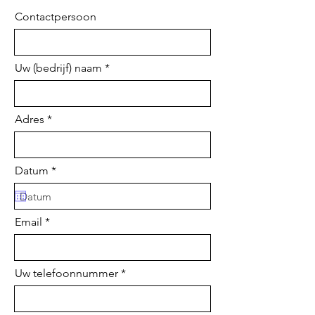
Contactpersoon
Uw (bedrijf) naam
Adres
r
Datum
*
e
q
u
i
Email
r
e
d
Uw telefoonnummer