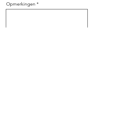
Opmerkingen
Verzend
T: +
31 6 48 33 52 83
E:
Info@delanoduncker.com
©2024 by Delano Duncker | Alle rechten
voorbehouden |
Delano Duncker boeken
|